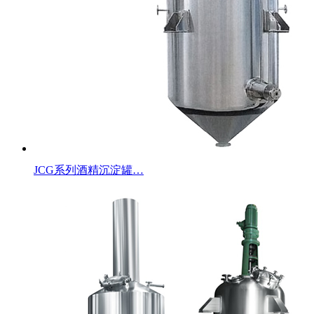
JCG系列酒精沉淀罐…