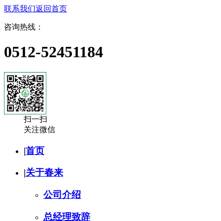
联系我们
返回首页
咨询热线：
0512-52451184
扫一扫
关注微信
|
首页
|
关于春来
公司介绍
总经理致辞