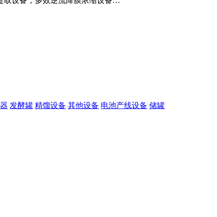
提取设备，多效逆流降膜浓缩设备…
器
发酵罐
精馏设备
其他设备
电池产线设备
储罐