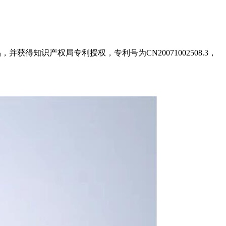
知识产权局专利授权，专利号为CN20071002508.3，