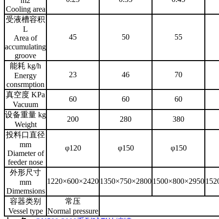
m2
Cooling area
受液槽容积
L
45
50
55
Area of
accumulating
groove
能耗 kg/h
23
46
70
Energy
consrmption
真空度 KPa
60
60
60
Vacuum
设备重量 kg
200
280
380
Weight
投料口直径
mm
φ120
φ150
φ150
Diameter of
feeder nose
外形尺寸
1220×600×2420
1350×750×2800
1500×800×2950
152
mm
Dimemsions
容器类别
常压
Vessel type
Normal pressure