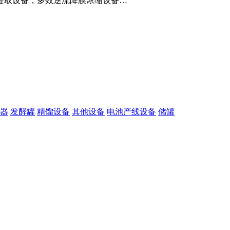
提取设备，多效逆流降膜浓缩设备…
器
发酵罐
精馏设备
其他设备
电池产线设备
储罐