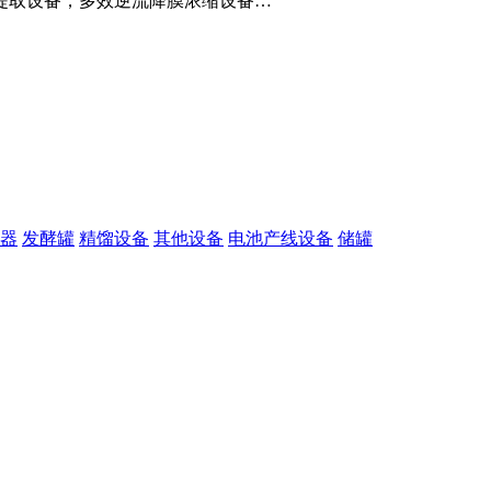
提取设备，多效逆流降膜浓缩设备…
器
发酵罐
精馏设备
其他设备
电池产线设备
储罐