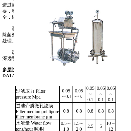
进过滤设备，具有拆装方便、操作简便，可根据生产流量的需
要，增加和减少层数，连续使用时间较长，各部位性能装置齐
全，经过顾客广泛使用深受欢迎。
适用于药厂、酿酒厂、饮料医院等厂矿企业对液体的澄清
除菌处理，该滤器在不同的过滤介质调节后，亦可作留渣去水
处理。
该滤器对提高液体的质量省工、节料、提高经济效益具有
深远意义。
多层过滤器规格及技术参数 Multi-layer Filter TECHNICAL
DATA
型号、项目
ф100
150
200
300
400
0.05
0.05
0.05
0.05
0.05
过滤压力 Filter
～
～
～
～0.1
～0.1
pressure Mpa
0.1
0.1
0.1
过滤介质微孔滤膜
0.8
0.8
0.8
0.8
0.8
Filter medium,millipore
filter membrane μm
水流量 Water flow
0.5～
1.5～
10～
2.5
5
tons/hour 吨/时
1.0
2.0
12