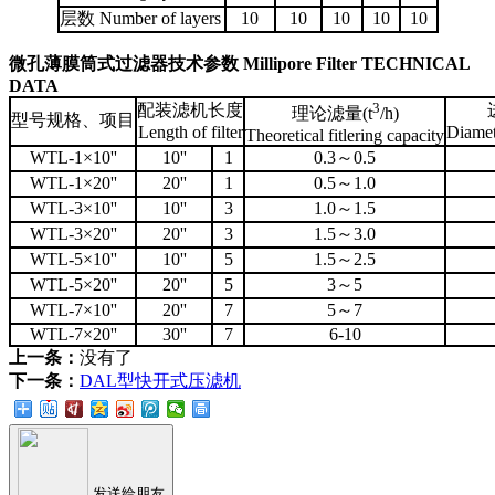
层数 Number of layers
10
10
10
10
10
微孔薄膜筒式过滤器技术参数 Millipore Filter TECHNICAL
DATA
3
配装滤机长度
理论滤量(t
/h)
型号规格、项目
Length of filter
Diamete
Theoretical fitlering capacity
WTL-1×10''
10''
1
0.3～0.5
WTL-1×20''
20''
1
0.5～1.0
WTL-3×10''
10''
3
1.0～1.5
WTL-3×20''
20''
3
1.5～3.0
WTL-5×10''
10''
5
1.5～2.5
WTL-5×20''
20''
5
3～5
WTL-7×10''
20''
7
5～7
WTL-7×20''
30''
7
6-10
上一条：
没有了
下一条：
DAL型快开式压滤机
发送给朋友