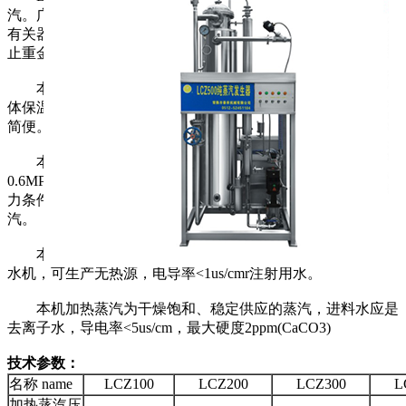
汽。广泛应用于医疗卫生、制药行业、食品工业的灭菌消毒及
有关器具的消毒，使用该设备产生的纯蒸汽消毒，可有效地防
止重金属、热源等杂质对物体的再污染。
本机产汽工艺先进，设计新颖、结构紧凑、布局合理，壳
体保温效果好，热损失小，热效率高，占地面积小，操作安全
简便。
本机工作幅度可调性好，工况点多，由加热蒸汽0.3MPa-
0.6MPa(表压)对应，纯蒸汽产量相应提高，在同一加热蒸汽压
力条件下，通过调节出口阀，可以得到不同背压和流量的纯蒸
汽。
本机只要加上一只同材料制造的冷凝器，即成为一台蒸馏
水机，可生产无热源，电导率<1us/cmr注射用水。
本机加热蒸汽为干燥饱和、稳定供应的蒸汽，进料水应是
去离子水，导电率<5us/cm，最大硬度2ppm(CaCO3)
技术参数：
名称 name
LCZ100
LCZ200
LCZ300
L
加热蒸汽压