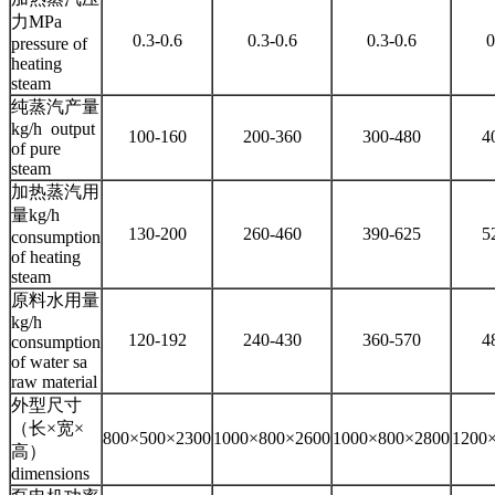
力MPa
0.3-0.6
0.3-0.6
0.3-0.6
0
pressure of
heating
steam
纯蒸汽产量
kg/h output
100-160
200-360
300-480
4
of pure
steam
加热蒸汽用
量kg/h
130-200
260-460
390-625
5
consumption
of heating
steam
原料水用量
kg/h
120-192
240-430
360-570
4
consumption
of water sa
raw material
外型尺寸
（长×宽×
800×500×2300
1000×800×2600
1000×800×2800
1200
高）
dimensions